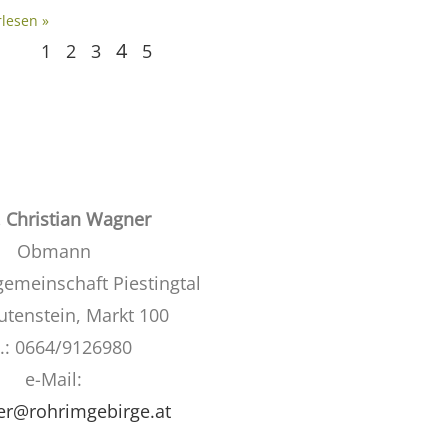
rlesen »
4
1
2
3
5
 Christian Wagner
Obmann
gemeinschaft Piestingtal
utenstein, Markt 100
l.: 0664/9126980
e-Mail:
er@rohrimgebirge.at