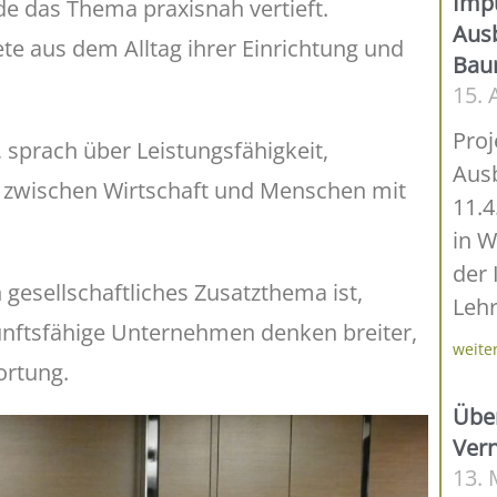
Impu
e das Thema praxisnah vertieft.
Ausb
te aus dem Alltag ihrer Einrichtung und
Bau
15. 
Proj
, sprach über Leistungsfähigkeit,
Aus
zwischen Wirtschaft und Menschen mit
11.
in W
der 
 gesellschaftliches Zusatzthema ist,
Lehr
kunftsfähige Unternehmen denken breiter,
weite
ortung.
Übe
Vern
13. 