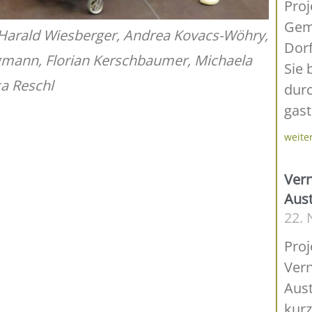
Proj
Gem
r, Harald Wiesberger, Andrea Kovacs-Wöhry,
Dorf
angmann, Florian Kerschbaumer, Michaela
Sie 
ka Reschl
dur
gas
weite
Vern
Aust
22.
Pro
Vern
Aust
kurz