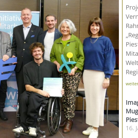
Proj
Vern
Rah
„Reg
Pies
Mita
Welt
Regi
weite
Ima
Mug
Pies
16. 