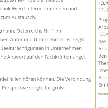
13. 
ksbank Wien Unternehmerinnen und
17. 
 zum Austausch.
Pro
Arb
gmann, Österreichs Nr. 1 im
13. 
hmer, Autor und Unternehmer. Er zeigte
das 
t Beeinträchtigungen in Unternehmen
Arbe
den 
sche Antwort auf den Fachkräftemangel
The
lebe
Arbe
del fallen hören können. Die Verbindung
Einf
r Perspektive sorgte für große
weite