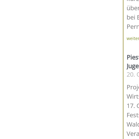
übe
bei 
Pern
weite
Pies
Jug
20. 
Proj
Wirt
17. 
Fest
Wald
Vera