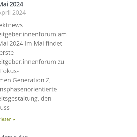
Mai 2024
April 2024
jektnews
eitgeber:innenforum am
Mai 2024 Im Mai findet
erste
itgeber:innenforum zu
Fokus-
men Generation Z,
nsphasenorientierte
itsgestaltung, den
luss
rlesen »